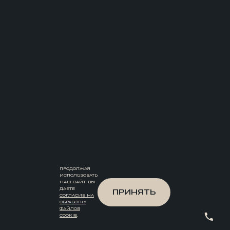
2026.07.23
ЭКСПЕРТИЗА PIONEER: ЦЕНЫ НА
ОФИСЫ ВНУТРИ ТРЕТЬЕГО
КОЛЬЦА ВЫРОСЛИ НА 50%
ПРОДОЛЖАЯ
ИСПОЛЬЗОВАТЬ
НАШ САЙТ, ВЫ
ДАЕТЕ
ПРИНЯТЬ
СОГЛАСИЕ НА
ОБРАБОТКУ
ФАЙЛОВ
COOKIE
.
2026.07.09